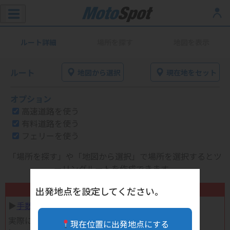
ルート詳細
場所を探す
地図を表示
ルート
地図から選択
現在地をセット
オプション
高速道路を使う
有料道路を使う
フェリーを使う
「場所を探す」や「地図から選択」で場所を選択するとツ
ーリングルートを作成できます。
不要になったバイク用品高く売れます！
出発地点を設定してください。
▶︎
手数料完全無料の自宅で売れる宅配買取
実際に売ってみた体験談
現在位置に出発地点にする