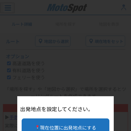
ルート詳細
場所を探す
地図を表示
ルート
地図から選択
現在地をセット
オプション
高速道路を使う
有料道路を使う
フェリーを使う
「場所を探す」や「地図から選択」で場所を選択するとツ
ーリングルートを作成できます。
不要になったバイク用品高く売れます！
出発地点を設定してください。
▶︎
手数料完全無料の自宅で売れる宅配買取
実際に売ってみた体験談
現在位置に出発地点にする