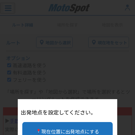
ルート詳細
場所を探す
地図を表示
ルート
地図から選択
現在地をセット
オプション
高速道路を使う
有料道路を使う
フェリーを使う
「場所を探す」や「地図から選択」で場所を選択するとツ
ーリングルートを作成できます。
不要になったバイク用品高く売れます！
出発地点を設定してください。
▶︎
手数料完全無料の自宅で売れる宅配買取
実際に売ってみた体験談
現在位置に出発地点にする