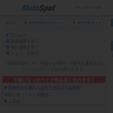
モトスポットとは
ルート
地図中央地点をセット
現在地をセット
オプション
高速道路を使う
有料道路を使う
フェリーを使う
「場所を探す」や「地図から選択」で場所を選択すると
ツーリングルートを作成できます。
不要になったバイク用品高く売れます！
▶︎
手数料完全無料の自宅で売れる宅配買取
実際に売ってみた体験談
▶︎
こちら