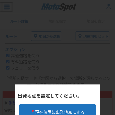
ルート詳細
場所を探す
地図を表示
ルート
地図から選択
現在地をセット
オプション
高速道路を使う
有料道路を使う
フェリーを使う
「場所を探す」や「地図から選択」で場所を選択するとツ
ーリングルートを作成できます。
不要になったバイク用品高く売れます！
出発地点を設定してください。
▶︎
手数料完全無料の自宅で売れる宅配買取
実際に売ってみた体験談
現在位置に出発地点にする