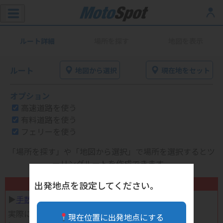
ルート詳細
場所を探す
地図を表示
ルート
地図から選択
現在地をセット
オプション
高速道路を使う
有料道路を使う
フェリーを使う
「場所を探す」や「地図から選択」で場所を選択するとツ
ーリングルートを作成できます。
不要になったバイク用品高く売れます！
出発地点を設定してください。
▶︎
手数料完全無料の自宅で売れる宅配買取
実際に売ってみた体験談
現在位置に出発地点にする