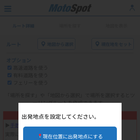
ルート詳細
場所を探す
地図を表示
ルート
地図から選択
現在地をセット
オプション
高速道路を使う
有料道路を使う
フェリーを使う
「場所を探す」や「地図から選択」で場所を選択するとツ
ーリングルートを作成できます。
不要になったバイク用品高く売れます！
出発地点を設定してください。
▶︎
手数料完全無料の自宅で売れる宅配買取
実際に売ってみた体験談
現在位置に出発地点にする