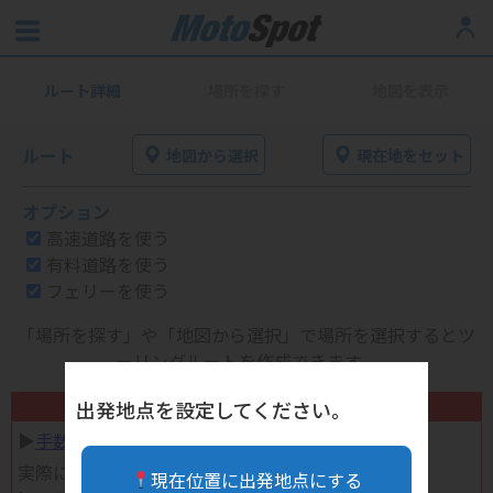
ルート詳細
場所を探す
地図を表示
ルート
地図から選択
現在地をセット
オプション
高速道路を使う
有料道路を使う
フェリーを使う
「場所を探す」や「地図から選択」で場所を選択するとツ
ーリングルートを作成できます。
不要になったバイク用品高く売れます！
出発地点を設定してください。
▶︎
手数料完全無料の自宅で売れる宅配買取
実際に売ってみた体験談
現在位置に出発地点にする