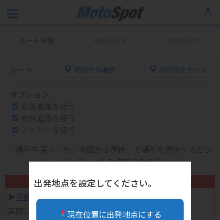
ルート詳細
場所を探す
地図を表示
ルート
地図から選択
現在地をセット
オプション
高速道路を使う
有料道路を使う
フェリーを使う
「場所を探す」や「地図から選択」で場所を選択するとツ
ーリングルートを作成できます。
不要になったバイク用品高く売れます！
出発地点を設定してください。
▶︎
手数料完全無料の自宅で売れる宅配買取
実際に売ってみた体験談
現在位置に出発地点にする