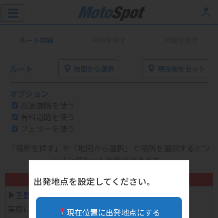
ルート詳細
場所を探す
地図を表示
ルート
地図から選択
現在地をセット
オプション
高速道路を使う
有料道路を使う
フェリーを使う
「場所を探す」や「地図から選択」で場所を選択するとツ
ーリングルートを作成できます。
不要になったバイク用品高く売れます！
出発地点を設定してください。
▶︎
手数料完全無料の自宅で売れる宅配買取
実際に売ってみた体験談
現在位置に出発地点にする