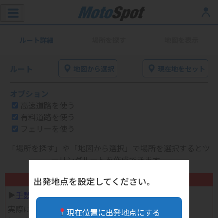
ルート詳細
場所を探す
地図を表示
ルート
地図から選択
現在地をセット
オプション
高速道路を使う
有料道路を使う
フェリーを使う
「場所を探す」や「地図から選択」で場所を選択するとツ
ーリングルートを作成できます。
不要になったバイク用品高く売れます！
出発地点を設定してください。
▶︎
手数料完全無料の自宅で売れる宅配買取
実際に売ってみた体験談
現在位置に出発地点にする