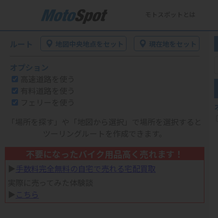
モトスポットとは
ルート
地図中央地点をセット
現在地をセット
オプション
高速道路を使う
有料道路を使う
フェリーを使う
「場所を探す」や「地図から選択」で場所を選択すると
ツーリングルートを作成できます。
不要になったバイク用品高く売れます！
▶︎
手数料完全無料の自宅で売れる宅配買取
実際に売ってみた体験談
▶︎
こちら