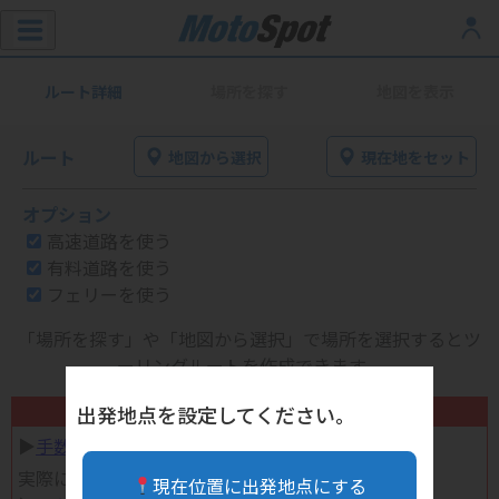
ルート詳細
場所を探す
地図を表示
ルート
地図から選択
現在地をセット
オプション
高速道路を使う
有料道路を使う
フェリーを使う
「場所を探す」や「地図から選択」で場所を選択するとツ
ーリングルートを作成できます。
不要になったバイク用品高く売れます！
出発地点を設定してください。
▶︎
手数料完全無料の自宅で売れる宅配買取
実際に売ってみた体験談
現在位置に出発地点にする