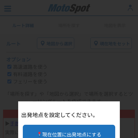
ルート詳細
場所を探す
地図を表示
ルート
地図から選択
現在地をセット
オプション
高速道路を使う
有料道路を使う
フェリーを使う
「場所を探す」や「地図から選択」で場所を選択するとツ
ーリングルートを作成できます。
不要になったバイク用品高く売れます！
出発地点を設定してください。
▶︎
手数料完全無料の自宅で売れる宅配買取
実際に売ってみた体験談
現在位置に出発地点にする