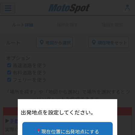
ルート詳細
場所を探す
地図を表示
ルート
地図から選択
現在地をセット
オプション
高速道路を使う
有料道路を使う
フェリーを使う
「場所を探す」や「地図から選択」で場所を選択するとツ
ーリングルートを作成できます。
不要になったバイク用品高く売れます！
出発地点を設定してください。
▶︎
手数料完全無料の自宅で売れる宅配買取
実際に売ってみた体験談
現在位置に出発地点にする