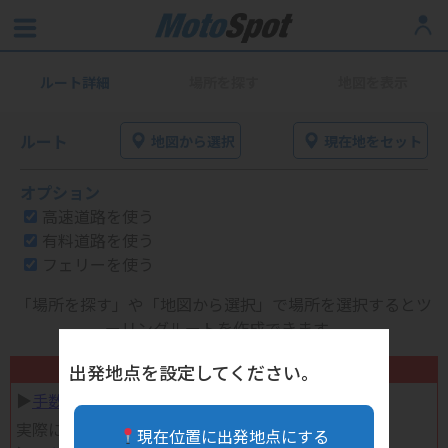
ルート詳細
場所を探す
地図を表示
ルート
地図から選択
現在地をセット
オプション
高速道路を使う
有料道路を使う
フェリーを使う
「場所を探す」や「地図から選択」で場所を選択するとツ
ーリングルートを作成できます。
不要になったバイク用品高く売れます！
出発地点を設定してください。
▶︎
手数料完全無料の自宅で売れる宅配買取
実際に売ってみた体験談
現在位置に出発地点にする