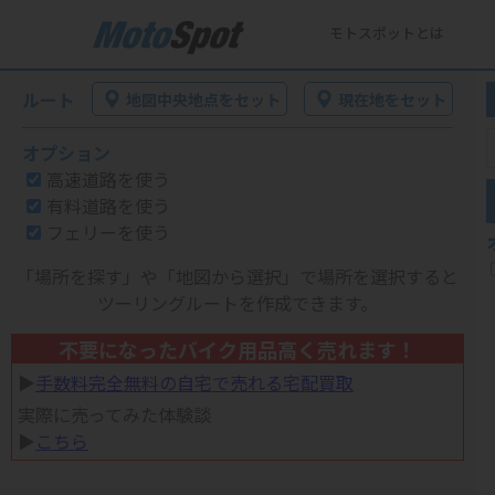
モトスポットとは
ルート
地図中央地点をセット
現在地をセット
オプション
高速道路を使う
有料道路を使う
フェリーを使う
「場所を探す」や「地図から選択」で場所を選択すると
ツーリングルートを作成できます。
不要になったバイク用品高く売れます！
▶︎
手数料完全無料の自宅で売れる宅配買取
実際に売ってみた体験談
▶︎
こちら