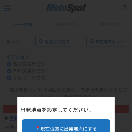
ルート詳細
場所を探す
地図を表示
ルート
地図から選択
現在地をセット
オプション
高速道路を使う
有料道路を使う
フェリーを使う
「場所を探す」や「地図から選択」で場所を選択するとツ
ーリングルートを作成できます。
不要になったバイク用品高く売れます！
出発地点を設定してください。
▶︎
手数料完全無料の自宅で売れる宅配買取
実際に売ってみた体験談
現在位置に出発地点にする