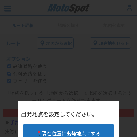
ルート詳細
場所を探す
地図を表示
ルート
地図から選択
現在地をセット
オプション
高速道路を使う
有料道路を使う
フェリーを使う
「場所を探す」や「地図から選択」で場所を選択するとツ
ーリングルートを作成できます。
不要になったバイク用品高く売れます！
出発地点を設定してください。
▶︎
手数料完全無料の自宅で売れる宅配買取
実際に売ってみた体験談
現在位置に出発地点にする