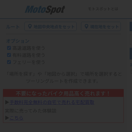
モトスポットとは
ルート
地図中央地点をセット
現在地をセット
オプション
高速道路を使う
有料道路を使う
フェリーを使う
「場所を探す」や「地図から選択」で場所を選択すると
ツーリングルートを作成できます。
不要になったバイク用品高く売れます！
▶︎
手数料完全無料の自宅で売れる宅配買取
実際に売ってみた体験談
▶︎
こちら