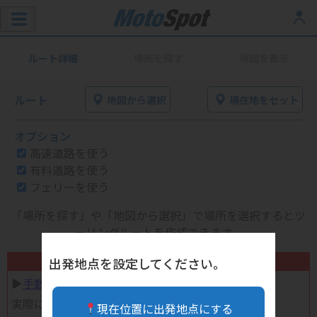
ルート詳細
場所を探す
地図を表示
ルート
地図から選択
現在地をセット
オプション
高速道路を使う
有料道路を使う
フェリーを使う
「場所を探す」や「地図から選択」で場所を選択するとツ
ーリングルートを作成できます。
不要になったバイク用品高く売れます！
出発地点を設定してください。
▶︎
手数料完全無料の自宅で売れる宅配買取
実際に売ってみた体験談
現在位置に出発地点にする