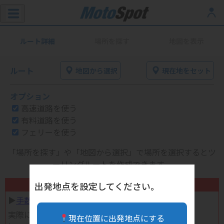
ルート詳細
場所を探す
地図を表示
ルート
地図から選択
現在地をセット
オプション
高速道路を使う
有料道路を使う
フェリーを使う
「場所を探す」や「地図から選択」で場所を選択するとツ
ーリングルートを作成できます。
不要になったバイク用品高く売れます！
出発地点を設定してください。
▶︎
手数料完全無料の自宅で売れる宅配買取
実際に売ってみた体験談
現在位置に出発地点にする