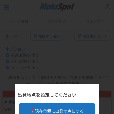
ルート詳細
場所を探す
地図を表示
ルート
地図から選択
現在地をセット
オプション
高速道路を使う
有料道路を使う
フェリーを使う
「場所を探す」や「地図から選択」で場所を選択するとツ
ーリングルートを作成できます。
不要になったバイク用品高く売れます！
出発地点を設定してください。
▶︎
手数料完全無料の自宅で売れる宅配買取
実際に売ってみた体験談
現在位置に出発地点にする