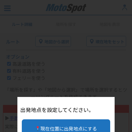
ルート詳細
場所を探す
地図を表示
ルート
地図から選択
現在地をセット
オプション
高速道路を使う
有料道路を使う
フェリーを使う
「場所を探す」や「地図から選択」で場所を選択するとツ
ーリングルートを作成できます。
不要になったバイク用品高く売れます！
出発地点を設定してください。
▶︎
手数料完全無料の自宅で売れる宅配買取
実際に売ってみた体験談
現在位置に出発地点にする