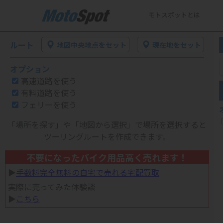
モトスポットとは
ルート
地図中央地点をセット
現在地をセット
オプション
高速道路を使う
有料道路を使う
フェリーを使う
「場所を探す」や「地図から選択」で場所を選択すると
ツーリングルートを作成できます。
不要になったバイク用品高く売れます！
▶︎
手数料完全無料の自宅で売れる宅配買取
実際に売ってみた体験談
▶︎
こちら