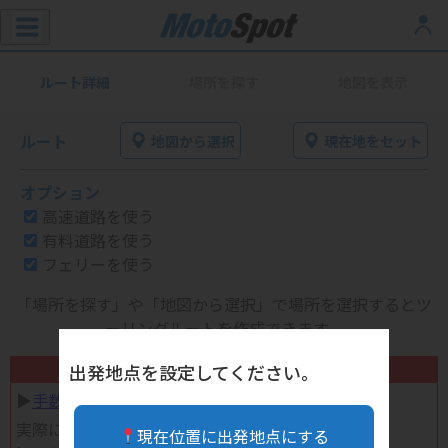
ルート詳細
場所を探す
地図を表示
ルート
地図から選択
現在地をセット
オプション
高速道路を使う
有料道路を使う
フェリーを使う
「場所を探す」や「地図から選択」で場所を選択するとツ
ーリングルートを作成できます。
不要になったバイク用品高く売れます！
出発地点を設定してください。
▶︎
手数料完全無料の自宅で売れる宅配買取
実際に売ってみた体験談
現在位置に出発地点にする