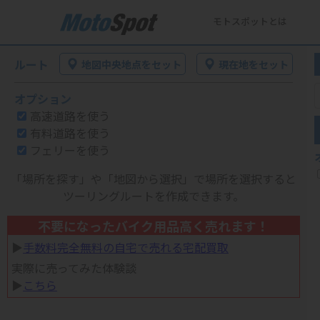
モトスポットとは
ルート
地図中央地点をセット
現在地をセット
オプション
高速道路を使う
有料道路を使う
フェリーを使う
「場所を探す」や「地図から選択」で場所を選択すると
ツーリングルートを作成できます。
不要になったバイク用品高く売れます！
▶︎
手数料完全無料の自宅で売れる宅配買取
実際に売ってみた体験談
▶︎
こちら