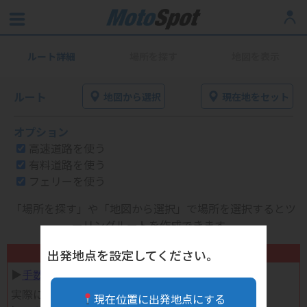
ルート詳細
場所を探す
地図を表示
ルート
地図から選択
現在地をセット
オプション
高速道路を使う
有料道路を使う
フェリーを使う
「場所を探す」や「地図から選択」で場所を選択するとツ
ーリングルートを作成できます。
不要になったバイク用品高く売れます！
出発地点を設定してください。
▶︎
手数料完全無料の自宅で売れる宅配買取
実際に売ってみた体験談
現在位置に出発地点にする