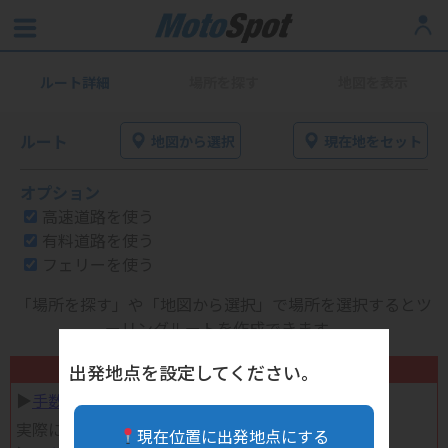
ルート詳細
場所を探す
地図を表示
ルート
地図から選択
現在地をセット
オプション
高速道路を使う
有料道路を使う
フェリーを使う
「場所を探す」や「地図から選択」で場所を選択するとツ
ーリングルートを作成できます。
不要になったバイク用品高く売れます！
出発地点を設定してください。
▶︎
手数料完全無料の自宅で売れる宅配買取
実際に売ってみた体験談
現在位置に出発地点にする