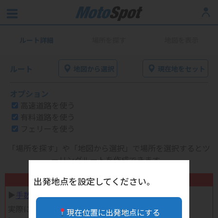
ルート詳細
場所を探す
地図を表示
ルート
地図から選択
現在地をセット
オプション
高速道路を使う
有料道路を使う
フェリーを使う
「場所を探す」や「地図から選択」で場所を選択するとツ
ーリングルートを作成できます。
不要になったバイク用品高く売れます！
出発地点を設定してください。
▶︎
手数料完全無料の自宅で売れる宅配買取
実際に売ってみた体験談
現在位置に出発地点にする