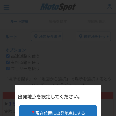
ルート詳細
場所を探す
地図を表示
ルート
地図から選択
現在地をセット
オプション
高速道路を使う
有料道路を使う
フェリーを使う
「場所を探す」や「地図から選択」で場所を選択するとツ
ーリングルートを作成できます。
不要になったバイク用品高く売れます！
出発地点を設定してください。
▶︎
手数料完全無料の自宅で売れる宅配買取
実際に売ってみた体験談
現在位置に出発地点にする