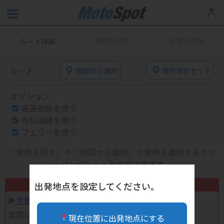
ルート詳細
場所を探す
地図を表示
ルート
地図から選択
現在地をセット
オプション
高速道路を使う
有料道路を使う
フェリーを使う
「場所を探す」や「地図から選択」で場所を選択するとツ
ーリングルートを作成できます。
不要になったバイク用品高く売れます！
出発地点を設定してください。
▶︎
手数料完全無料の自宅で売れる宅配買取
実際に売ってみた体験談
現在位置に出発地点にする