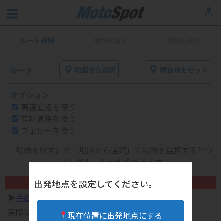
ルート詳細
場所を探す
地図を表示
ルート
地図から選択
現在地をセット
オプション
高速道路を使う
有料道路を使う
フェリーを使う
「場所を探す」や「地図から選択」で場所を選択するとツ
ーリングルートを作成できます。
不要になったバイク用品高く売れます！
出発地点を設定してください。
▶︎
手数料完全無料の自宅で売れる宅配買取
実際に売ってみた体験談
現在位置に出発地点にする