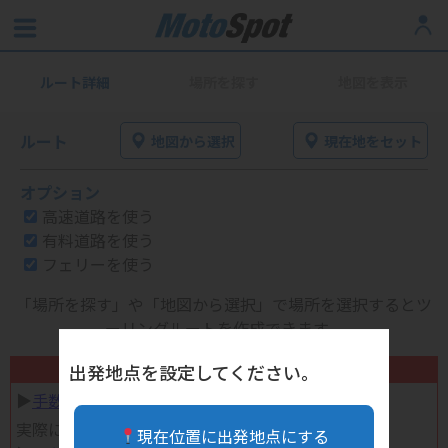
ルート詳細
場所を探す
地図を表示
ルート
地図から選択
現在地をセット
オプション
高速道路を使う
有料道路を使う
フェリーを使う
「場所を探す」や「地図から選択」で場所を選択するとツ
ーリングルートを作成できます。
不要になったバイク用品高く売れます！
出発地点を設定してください。
▶︎
手数料完全無料の自宅で売れる宅配買取
実際に売ってみた体験談
現在位置に出発地点にする