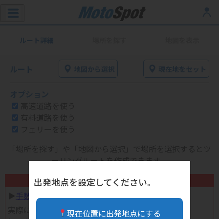
ルート詳細
場所を探す
地図を表示
ルート
地図から選択
現在地をセット
オプション
高速道路を使う
有料道路を使う
フェリーを使う
「場所を探す」や「地図から選択」で場所を選択するとツ
ーリングルートを作成できます。
不要になったバイク用品高く売れます！
出発地点を設定してください。
▶︎
手数料完全無料の自宅で売れる宅配買取
実際に売ってみた体験談
現在位置に出発地点にする