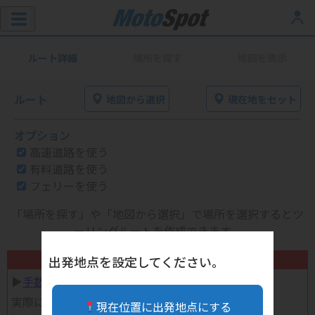
ルート詳細
場所を探す
地図を表示
ルート
地図から選択
現在地をセット
オプション
高速道路を使う
有料道路を使う
フェリーを使う
「場所を探す」や「地図から選択」で場所を選択するとツ
ーリングルートを作成できます。
不要になったバイク用品高く売れます！
出発地点を設定してください。
▶︎
手数料完全無料の自宅で売れる宅配買取
実際に売ってみた体験談
現在位置に出発地点にする