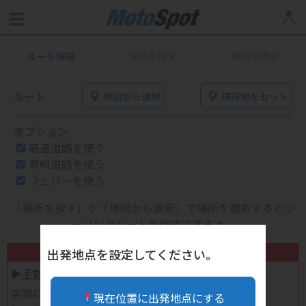
ルート詳細
場所を探す
地図を表示
ルート
地図から選択
現在地をセット
オプション
高速道路を使う
有料道路を使う
フェリーを使う
「場所を探す」や「地図から選択」で場所を選択するとツ
ーリングルートを作成できます。
不要になったバイク用品高く売れます！
出発地点を設定してください。
▶︎
手数料完全無料の自宅で売れる宅配買取
実際に売ってみた体験談
現在位置に出発地点にする