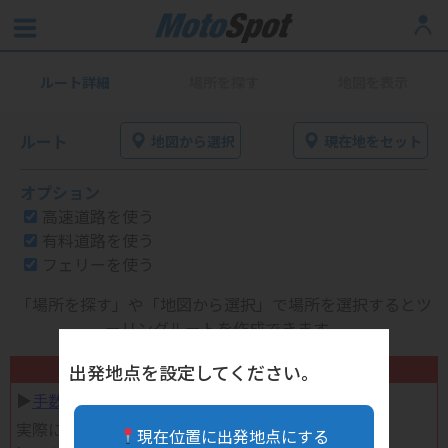
ルート詳細
場所を探す
地図を表示
ルート
地図から選択
現在地をセット
オプション
高速道路を使う
有料道路を使う
フェリーを使う
「場所を探す」や「地図から選択」で場所を選択するとツ
ーリングルートを作成できます。
不要になったバイク用品高く売れます！
出発地点を設定してください。
▶︎
手数料完全無料の自宅で売れる宅配買取
実際に売ってみた体験談
現在位置に出発地点にする