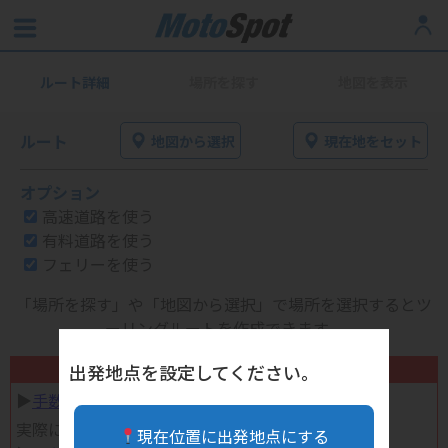
ルート詳細
場所を探す
地図を表示
ルート
地図から選択
現在地をセット
オプション
高速道路を使う
有料道路を使う
フェリーを使う
「場所を探す」や「地図から選択」で場所を選択するとツ
ーリングルートを作成できます。
不要になったバイク用品高く売れます！
出発地点を設定してください。
▶︎
手数料完全無料の自宅で売れる宅配買取
実際に売ってみた体験談
現在位置に出発地点にする