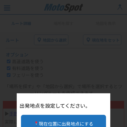
ルート詳細
場所を探す
地図を表示
ルート
地図から選択
現在地をセット
オプション
高速道路を使う
有料道路を使う
フェリーを使う
「場所を探す」や「地図から選択」で場所を選択するとツ
ーリングルートを作成できます。
不要になったバイク用品高く売れます！
出発地点を設定してください。
▶︎
手数料完全無料の自宅で売れる宅配買取
実際に売ってみた体験談
現在位置に出発地点にする