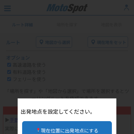
ルート詳細
場所を探す
地図を表示
ルート
地図から選択
現在地をセット
オプション
高速道路を使う
有料道路を使う
フェリーを使う
「場所を探す」や「地図から選択」で場所を選択するとツ
ーリングルートを作成できます。
不要になったバイク用品高く売れます！
出発地点を設定してください。
▶︎
手数料完全無料の自宅で売れる宅配買取
実際に売ってみた体験談
現在位置に出発地点にする