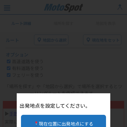
ルート詳細
場所を探す
地図を表示
ルート
地図から選択
現在地をセット
オプション
高速道路を使う
有料道路を使う
フェリーを使う
「場所を探す」や「地図から選択」で場所を選択するとツ
ーリングルートを作成できます。
不要になったバイク用品高く売れます！
出発地点を設定してください。
▶︎
手数料完全無料の自宅で売れる宅配買取
実際に売ってみた体験談
現在位置に出発地点にする