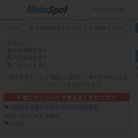
モトスポットとは
ルート
地図中央地点をセット
現在地をセット
オプション
高速道路を使う
有料道路を使う
フェリーを使う
「場所を探す」や「地図から選択」で場所を選択すると
ツーリングルートを作成できます。
不要になったバイク用品高く売れます！
▶︎
手数料完全無料の自宅で売れる宅配買取
実際に売ってみた体験談
▶︎
こちら