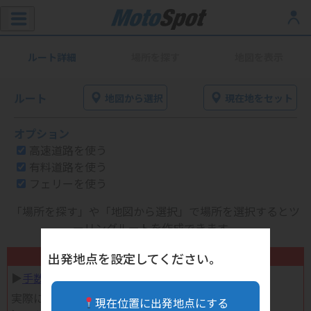
ルート詳細
場所を探す
地図を表示
ルート
地図から選択
現在地をセット
オプション
高速道路を使う
有料道路を使う
フェリーを使う
「場所を探す」や「地図から選択」で場所を選択するとツ
ーリングルートを作成できます。
不要になったバイク用品高く売れます！
出発地点を設定してください。
▶︎
手数料完全無料の自宅で売れる宅配買取
実際に売ってみた体験談
現在位置に出発地点にする