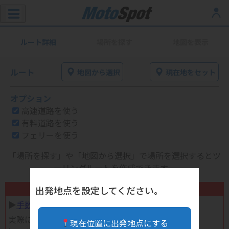
ルート詳細
場所を探す
地図を表示
ルート
地図から選択
現在地をセット
オプション
高速道路を使う
有料道路を使う
フェリーを使う
「場所を探す」や「地図から選択」で場所を選択するとツ
ーリングルートを作成できます。
不要になったバイク用品高く売れます！
出発地点を設定してください。
▶︎
手数料完全無料の自宅で売れる宅配買取
実際に売ってみた体験談
現在位置に出発地点にする