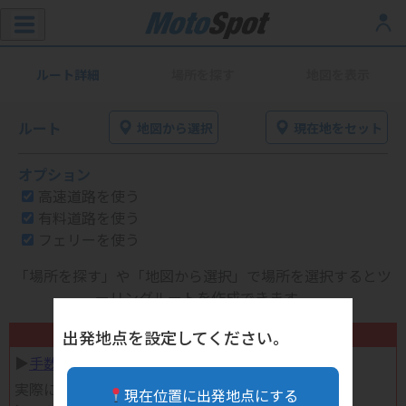
ルート詳細
場所を探す
地図を表示
ルート
地図から選択
現在地をセット
オプション
高速道路を使う
有料道路を使う
フェリーを使う
「場所を探す」や「地図から選択」で場所を選択するとツ
ーリングルートを作成できます。
不要になったバイク用品高く売れます！
出発地点を設定してください。
▶︎
手数料完全無料の自宅で売れる宅配買取
実際に売ってみた体験談
現在位置に出発地点にする