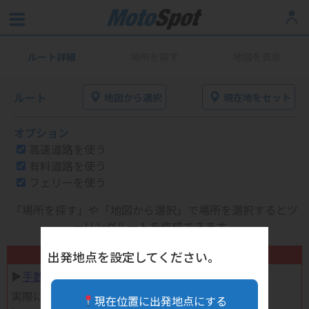
ルート詳細
場所を探す
地図を表示
ルート
地図から選択
現在地をセット
オプション
高速道路を使う
有料道路を使う
フェリーを使う
「場所を探す」や「地図から選択」で場所を選択するとツ
ーリングルートを作成できます。
不要になったバイク用品高く売れます！
出発地点を設定してください。
▶︎
手数料完全無料の自宅で売れる宅配買取
実際に売ってみた体験談
現在位置に出発地点にする