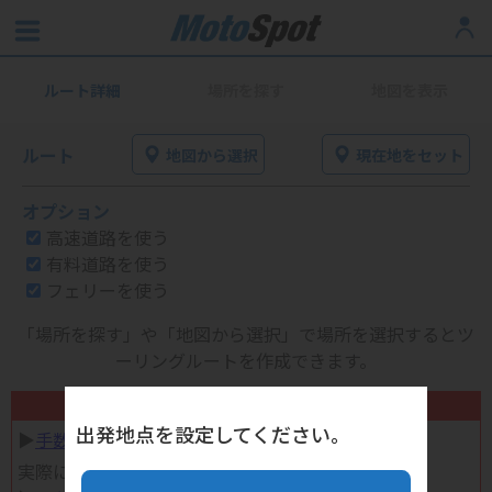
ルート詳細
場所を探す
地図を表示
ルート
地図から選択
現在地をセット
オプション
高速道路を使う
有料道路を使う
フェリーを使う
「場所を探す」や「地図から選択」で場所を選択するとツ
ーリングルートを作成できます。
不要になったバイク用品高く売れます！
出発地点を設定してください。
▶︎
手数料完全無料の自宅で売れる宅配買取
実際に売ってみた体験談