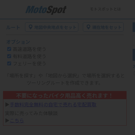
モトスポットとは
ルート
地図中央地点をセット
現在地をセット
オプション
高速道路を使う
有料道路を使う
フェリーを使う
「場所を探す」や「地図から選択」で場所を選択すると
ツーリングルートを作成できます。
不要になったバイク用品高く売れます！
▶︎
手数料完全無料の自宅で売れる宅配買取
実際に売ってみた体験談
▶︎
こちら