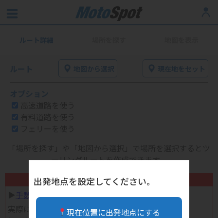
ルート詳細
場所を探す
地図を表示
ルート
地図から選択
現在地をセット
オプション
高速道路を使う
有料道路を使う
フェリーを使う
「場所を探す」や「地図から選択」で場所を選択するとツ
ーリングルートを作成できます。
不要になったバイク用品高く売れます！
出発地点を設定してください。
▶︎
手数料完全無料の自宅で売れる宅配買取
実際に売ってみた体験談
現在位置に出発地点にする